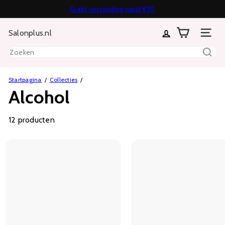
Direct
Gratis verzending vanaf €70
Diavoorstelling
naar
Achteraf of in termijnen betalen mogelijk
14 dagen bedenktijd
pauzeren
Salonplus.nl
inhoud
Sitenavi
Zoeken
Startpagina
Collecties
Alcohol
12 producten