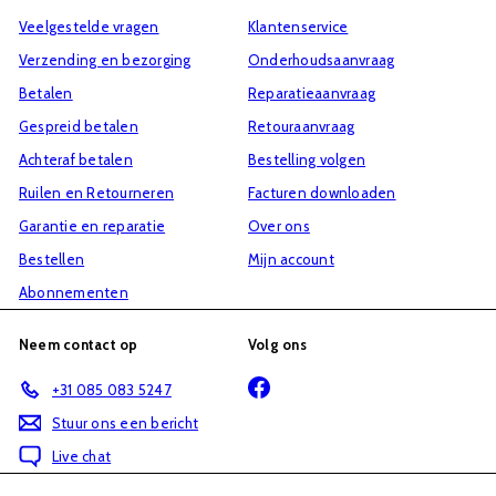
onze
Veelgestelde vragen
Klantenservice
mailinglijst
Verzending en bezorging
Onderhoudsaanvraag
Betalen
Reparatieaanvraag
Gespreid betalen
Retouraanvraag
Achteraf betalen
Bestelling volgen
Ruilen en Retourneren
Facturen downloaden
Garantie en reparatie
Over ons
Bestellen
Mijn account
Abonnementen
Neem contact op
Volg ons
Facebook
+31 085 083 5247
Stuur ons een bericht
Live chat