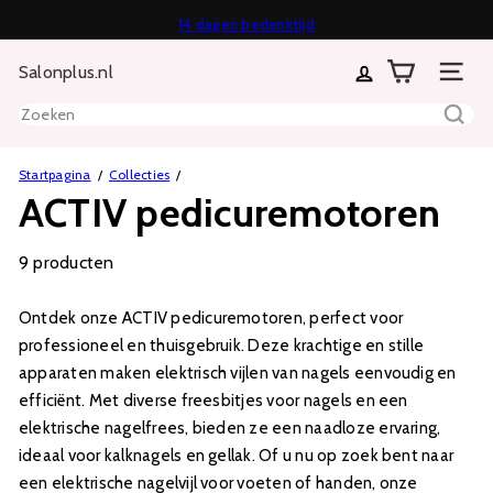
Direct
14 dagen bedenktijd
Diavoorstelling
naar
Achteraf of in termijnen betalen mogelijk
pauzeren
Salonplus.nl
inhoud
Sitenavi
Zoeken
Startpagina
Collecties
ACTIV pedicuremotoren
9 producten
Ontdek onze ACTIV pedicuremotoren, perfect voor
professioneel en thuisgebruik. Deze krachtige en stille
apparaten maken elektrisch vijlen van nagels eenvoudig en
efficiënt. Met diverse freesbitjes voor nagels en een
elektrische nagelfrees, bieden ze een naadloze ervaring,
ideaal voor kalknagels en gellak. Of u nu op zoek bent naar
een elektrische nagelvijl voor voeten of handen, onze